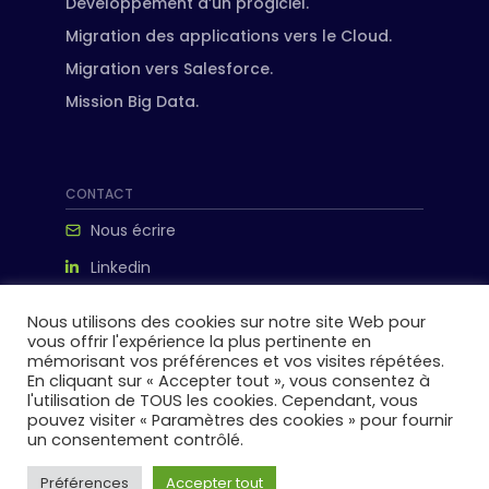
Développement d’un progiciel.
Migration des applications vers le Cloud.
Migration vers Salesforce.
Mission Big Data.
CONTACT
Nous écrire
Linkedin
ipanema-consulting.com
Nous utilisons des cookies sur notre site Web pour
198 avenue de France, 75013 paris
vous offrir l'expérience la plus pertinente en
mémorisant vos préférences et vos visites répétées.
En cliquant sur « Accepter tout », vous consentez à
l'utilisation de TOUS les cookies. Cependant, vous
pouvez visiter « Paramètres des cookies » pour fournir
un consentement contrôlé.
© 2026 IPANEMA Consulting. Tous droits réservés.
Préférences
Accepter tout
Mentions légales
.