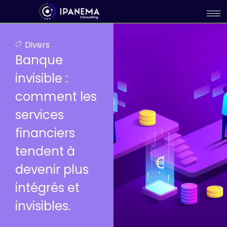
Divers
Banque
invisible :
comment les
services
financiers
tendent à
devenir plus
intégrés et
invisibles.