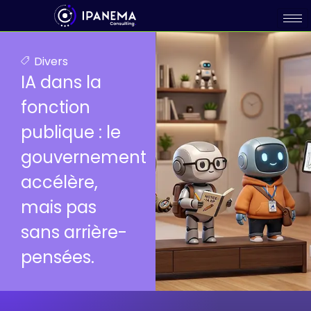
Divers
IA dans la
fonction
publique : le
gouvernement
accélère,
mais pas
sans arrière-
pensées.