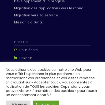
Développement d’un progiciel.
Migration des applications vers le Cloud.
Migration vers Salesforce.
Mission Big Data.
CONTACT
Nous écrire
Linkedin
ipanema-consulting.com
Nous utilisons des cookies sur notre site Web pour
198 avenue de France, 75013 paris
vous offrir l'expérience la plus pertinente en
mémorisant vos préférences et vos visites répétées.
En cliquant sur « Accepter tout », vous consentez à
l'utilisation de TOUS les cookies. Cependant, vous
pouvez visiter « Paramètres des cookies » pour fournir
un consentement contrôlé.
© 2026 IPANEMA Consulting. Tous droits réservés.
Préférences
Accepter tout