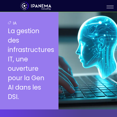
IA
La gestion
des
infrastructures
IT, une
ouverture
pour la Gen
AI dans les
DSI.