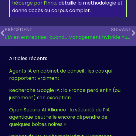
hébergé par l’Inria
, détaille la méthodologie et
donne accès au corpus complet.
PRÉCÉDENT
SUIVANT
L’IA en entreprise : quand l’injonction devient le problème.
Management hybride humain-IA : le vrai changement n’est pas technique.
Articles récents
Agents IA en cabinet de conseil : les cas qui
rapportent vraiment.
Recherche Google IA : la France perd enfin (ou
justement) son exception.
Open Secure AI Alliance : la sécurité de l’IA
agentique peut-elle encore dépendre de
quelques boîtes noires ?