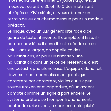
mots écrits différemment. Ajoutez à ça le latin
médiéval, où entre 35 et 40 % des mots sont
abrégés au XIVe siècle, et vous obtenez un
terrain de jeu cauchemardesque pour un modèle
prédictif.
Le risque, avec un LLM généraliste face à ce
genre de texte : il invente. Il complète, il lisse, il «
comprend » là où il devrait juste décrire ce qu’il
voit. Dans le jargon, on appelle ça des
hallucinations, et pour un historien, une
hallucination dans un texte de référence, c’est
une catastrophe silencieuse. L’équipe a donc fait
l’inverse : une reconnaissance graphique
caractère par caractère, via les outils open
source Kraken et eScriptorium, où un accent
compte comme un signe à part entière. Le
système préfère se tromper franchement,
confondre « ri » avec « n » par exemple, plutôt