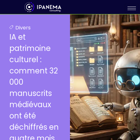
Divers
IA et
patrimoine
culturel :
comment 32
000
manuscrits
médiévaux
ont été
déchiffrés en
quatre mois.