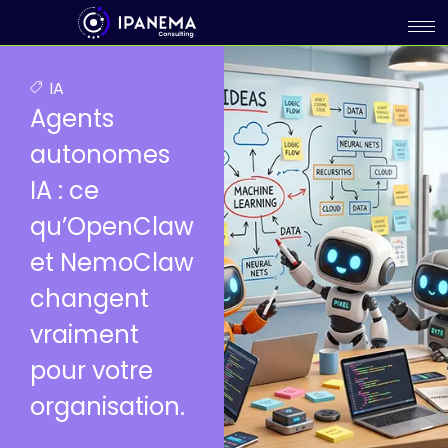
IA
Agents
autonomes
IA : ce
qu’OpenClaw
et NemoClaw
changent
vraiment
pour votre
organisation.