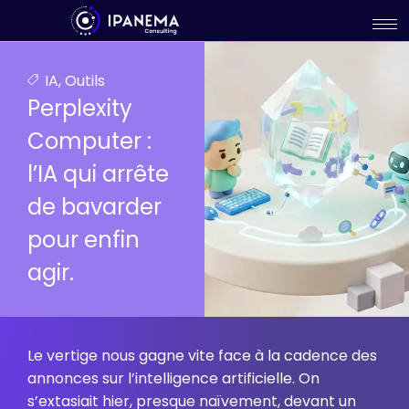
IA
,
Outils
Perplexity
Computer :
l’IA qui arrête
de bavarder
pour enfin
agir.
Le vertige nous gagne vite face à la cadence des
annonces sur l’intelligence artificielle. On
s’extasiait hier, presque naïvement, devant un