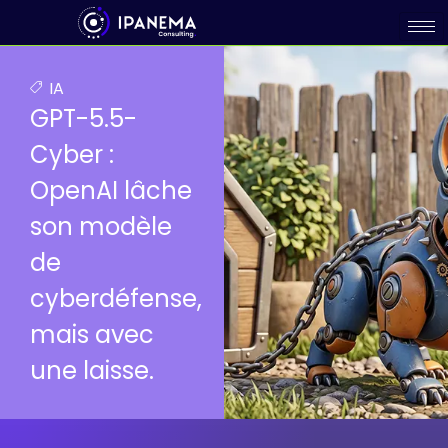
IA
GPT-5.5-
Cyber :
OpenAI lâche
son modèle
de
cyberdéfense,
mais avec
une laisse.